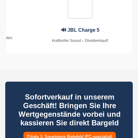
laxy A54
🔊 JBL Charge 5
 wenigen Minuten.
Kraftvoller Sound – Direktverkauf!
Sofortverkauf in unserem
Geschäft! Bringen Sie Ihre
Wertgegenstände vorbei und
kassieren Sie direkt Bargeld
Filiale 1: Smartstore Bielefeld (PC-spezialist)